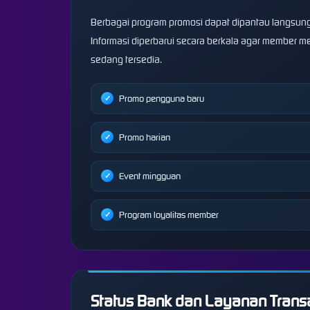
Berbagai program promosi dapat dipantau langsung
Informasi diperbarui secara berkala agar member 
sedang tersedia.
Promo pengguna baru
Promo harian
Event mingguan
Program loyalitas member
Status Bank dan Layanan Trans