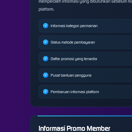
memperoleh informasi yang dibutuhkan sebelum
platform.
Informasi kategori permainan
Status metode pembayaran
Daftar promosi yang tersedia
Pusat bantuan pengguna
Pembaruan informasi platform
Informasi Promo Member