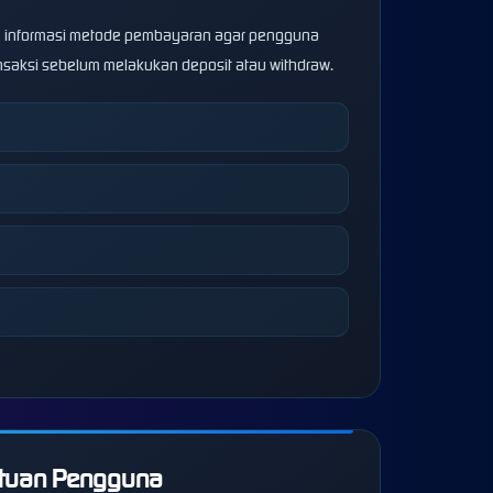
 informasi metode pembayaran agar pengguna
nsaksi sebelum melakukan deposit atau withdraw.
ntuan Pengguna