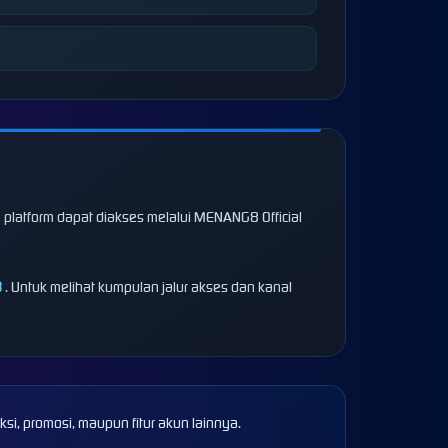
platform dapat diakses melalui MENANG8 Official
8
. Untuk melihat kumpulan jalur akses dan kanal
i, promosi, maupun fitur akun lainnya.