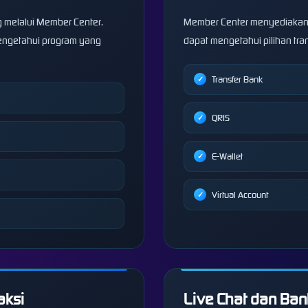
 melalui Member Center.
Member Center menyediakan
mengetahui program yang
dapat mengetahui pilihan tra
Transfer Bank
QRIS
E-Wallet
Virtual Account
aksi
Live Chat dan Ba