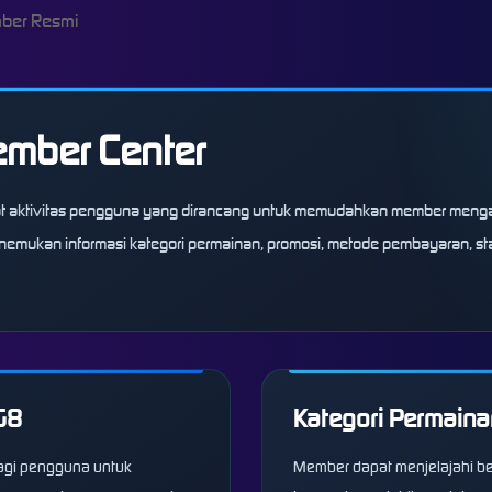
ber Resmi
ember Center
t aktivitas pengguna yang dirancang untuk memudahkan member meng
emukan informasi kategori permainan, promosi, metode pembayaran, st
G8
Kategori Permaina
agi pengguna untuk
Member dapat menjelajahi be