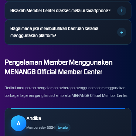
Bisakah Member Center diakses melalui smartphone?
Bagaimana jika membutuhkan bantuan selama
menggunakan platform?
Pengalaman Member Menggunakan
MENANG8 Official Member Center
Berikut merupakan pengalaman beberapa pengguna saat menggunakan
berbagai layanan yang tersedia melalui MENANG8 Official Member Center.
Andika
A
Member sejak 2024
Jakarta