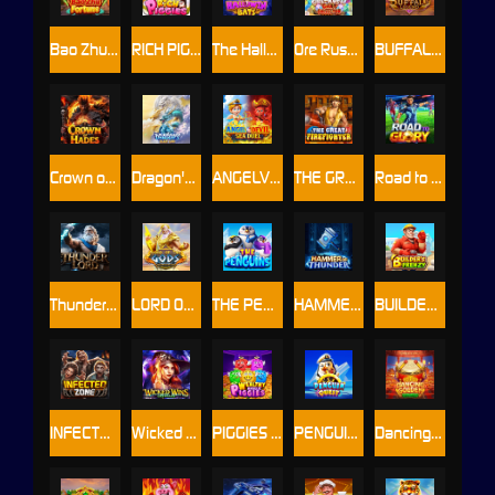
Bao Zhu Fortune
RICH PIGGIES
The Hallowin Bats
Ore Rush: Cart Collector
BUFFALO LEGEND
Crown of Hades
Dragon's Blaze Link
ANGELVSDEVIL SEA DUEL
THE GREAT FIREFIGHTER
Road to Glory
Thunder Lord
LORD OF THE GODS
THE PENGUINS
HAMMER OF THUNDER
BUILDER'S FRENZY
INFECTED ZONE
Wicked Wins: Crystals
PIGGIES WEALTHY ANGELIC
PENGUIN QUEST
Dancing Golden Drums