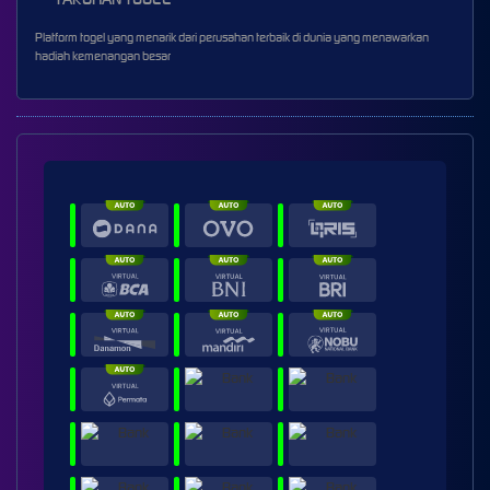
Platform togel yang menarik dari perusahan terbaik di dunia yang menawarkan
hadiah kemenangan besar