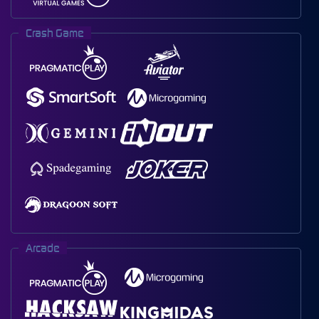
Crash Game
Arcade