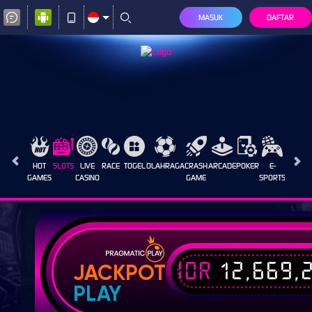
MASUK
DAFTAR
HOT
SLOTS
LIVE
RACE
TOGEL
OLAHRAGA
CRASH
ARCADE
POKER
E-
SABUN
GAMES
CASINO
GAME
SPORTS
AYAM
IDR
12,669,
JACKPOT
PLAY