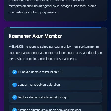
memperoleh bantuan mengenai akun, navigasi, transaksi, promo,
dan berbagai fitur lain yang tersedia.
Keamanan Akun Member
MENANG8 mendorong setiap pengguna untuk menjaga keamanan
akun dengan menggunakan informasi login yang bersifat pribadi dan
memastikan domain yang dikunjungi sudah benar.
Gunakan domain resmi MENANG8
Jangan membagikan data akun
Periksa alamat website sebelum login
Simpan halaman resmi pada bookmark browser