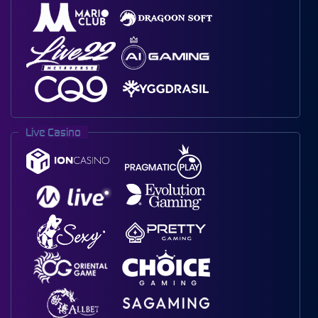
Live Casino