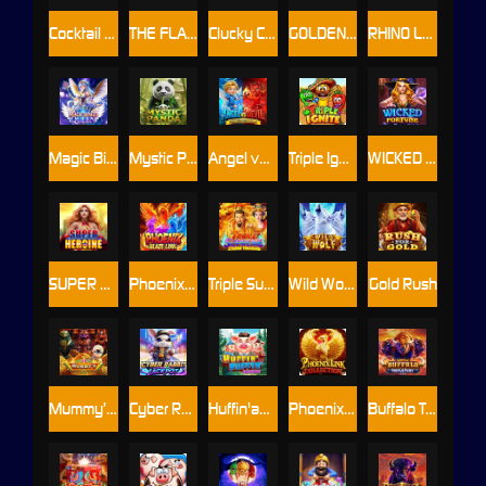
Cocktail City
THE FLAME CITY
Clucky Cash
GOLDEN TRAIN DELUXE
RHINO LEGEND
Magic Bingo Queen
Mystic Panda
Angel vs Devil Ultimate Goal Showdown
Triple Ignite
WICKED FORTUNE
SUPER HEROINE
Phoenix Blaze Link
Triple Supreme Xtreme Treasure
Wild Wolf Xtreme
Gold Rush
Mummy’s Treasure Quest
Cyber Rabbit
Huffin'and Puffin'Jackpot
Phoenix Link - Collection
Buffalo Triple Fury