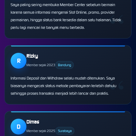
Saya paling sering membuka Member Center sebelum bermain
karena semua informasi mengenai Slot Online, promo, provider
permainan, hingga status bank tersedia dalam satu halaman. Tidak
perlu lagi mencari ke banyak menu berbeda.
Rizky
R
Member sejak 2023
Bandung
Informasi Deposit dan Withdraw selalu mudah ditemukan. Saya
biasanya mengecek status metode pembayaran terlebih dahulu
sehingga proses transaksi menjadi lebih lancar dan praktis.
Dimas
D
Member sejak 2025
Surabaya