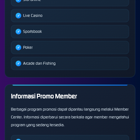
Live Casino
Sportsbook
Poker
Arcade dan Fishing
Informasi Promo Member
Berbagai program promosi dapat dipantau langsung melalui Member
Center. Informasi diperbarui secara berkala agar member mengetahui
program yang sedang tersedia.