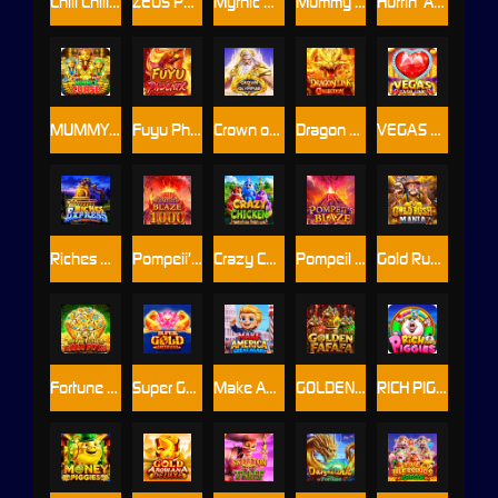
Chili Chili Hot
ZEUS POWER
Mythic Gems: Five Realms
Mummy’s Treasure Quest 2
Huffin’ And Puffin’ Ultra Wheel
MUMMY'S CURSE
Fuyu Phoenix
Crown of Olympus
Dragon Link Collection
VEGAS CASH LINK
Riches Express
Pompeii’s Blaze 1000
Crazy Chicken
Pompeil Blaze
Gold Rush Mania
Fortune Gold Pots
Super Gold Arowana
Make America Great Again
GOLDEN FAFAFA
RICH PIGGIES WORLD