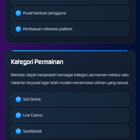
Pusat bantuan pengguna
Pembaruan informasi platform
Kategori Permainan
Member dapat menjelajahi berbagai kategori permainan melalui satu
halaman terpusat agar lebih mudah menemukan pilihan yang sesuai.
Slot Online
Live Casino
Sportsbook