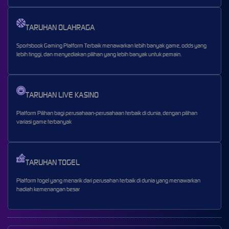
TARUHAN OLAHRAGA
Sportsbook Gaming Platform Terbaik menawarkan lebih banyak game, odds yang
lebih tinggi, dan menyediakan pilihan yang lebih banyak untuk pemain.
TARUHAN LIVE KASINO
Platform Pilihan bagi perusahaan-perusahaan terbaik di dunia, dengan pilihan
variasi game terbanyak
TARUHAN TOGEL
Platform togel yang menarik dari perusahan terbaik di dunia yang menawarkan
hadiah kemenangan besar