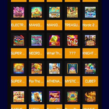
ELECTRIC ZEUS
MAHJONG: ORIGIN 2
MAHJONG WAYS 3
TREASURES OF AZTEC Z
Horde 2 Winter
SUPER AWESOME
NECROMANCER SHA
What The FA
777
KNIGHT ARTHUR
SUPER GEMS 2
For The Horde
ATHENA LUCKY SPREAD
MYSTIC LEGEND 2
CUBE?