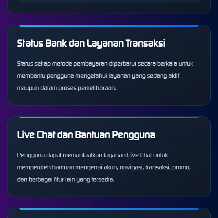
Status Bank dan Layanan Transaksi
Status setiap metode pembayaran diperbarui secara berkala untuk
membantu pengguna mengetahui layanan yang sedang aktif
maupun dalam proses pemeliharaan.
Live Chat dan Bantuan Pengguna
Pengguna dapat memanfaatkan layanan Live Chat untuk
memperoleh bantuan mengenai akun, navigasi, transaksi, promo,
dan berbagai fitur lain yang tersedia.