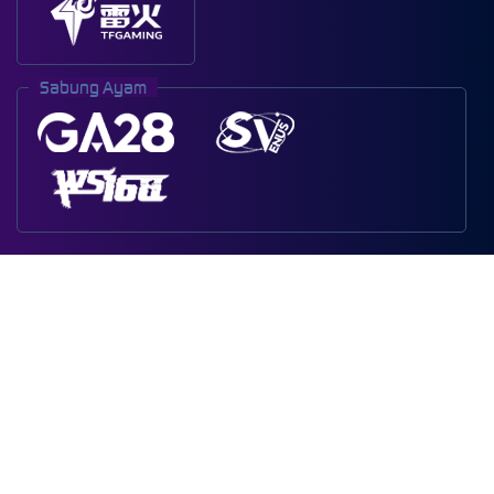
Sabung Ayam