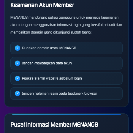
Keamanan Akun Member
MENANG8 mendorong setiap pengguna untuk menjaga keamanan
akun dengan menggunakan informasi login yang bersifat pribadi dan
memastikan domain yang dikunjungi sudah benar.
Gunakan domain resmi MENANG8
Jangan membagikan data akun
Periksa alamat website sebelum login
Simpan halaman resmi pada bookmark browser
Pusat Informasi Member MENANG8