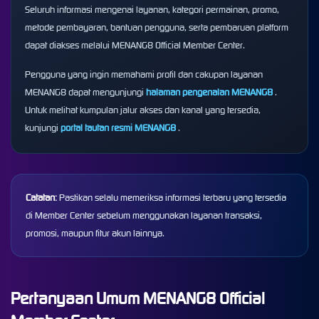
Seluruh informasi mengenai layanan, kategori permainan, promo,
metode pembayaran, bantuan pengguna, serta pembaruan platform
dapat diakses melalui MENANG8 Official Member Center.
Pengguna yang ingin memahami profil dan cakupan layanan
MENANG8 dapat mengunjungi
halaman pengenalan MENANG8
.
Untuk melihat kumpulan jalur akses dan kanal yang tersedia,
kunjungi
portal tautan resmi MENANG8
.
Catatan:
Pastikan selalu memeriksa informasi terbaru yang tersedia
di Member Center sebelum menggunakan layanan transaksi,
promosi, maupun fitur akun lainnya.
Pertanyaan Umum MENANG8 Official