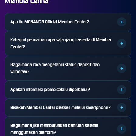
Member Center
Apa itu MENANG8 Official Member Center?
Kategori permainan apa saja yang tersedia di Member
Center?
Bagaimana cara mengetahui status deposit dan
withdraw?
Apakah informasi promo selalu diperbarui?
Bisakah Member Center diakses melalui smartphone?
Bagaimana jika membutuhkan bantuan selama
menggunakan platform?