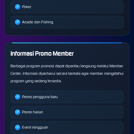
Poker
Arcade dan Fishing
Informasi Promo Member
Berbagai program promosi dapat dipantau langsung melalui Member
Center. Informasi diperbarui secara berkala agar member mengetahui
program yang sedang tersedia.
Promo pengguna baru
Promo harian
Event mingguan