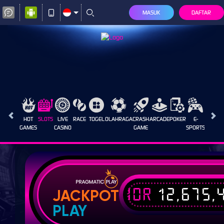
MASUK
DAFTAR
HOT
SLOTS
LIVE
RACE
TOGEL
OLAHRAGA
CRASH
ARCADE
POKER
E-
SABUN
GAMES
CASINO
GAME
SPORTS
AYAM
IDR
12,675,
JACKPOT
PLAY