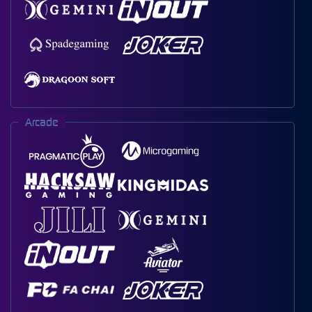
Arcade