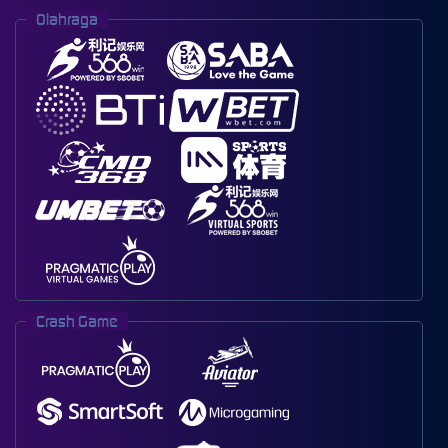
Olahraga
Crash Game