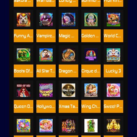
Sakura Legend
Wan Bao Dino
Lonely Planet
Summer Mood
Fruit King II
Funny Alpaca
Vampire Kiss
Magic World
Golden Mayan
World Cup Russia 2018
Boots Of Luck
All Star Team
Dragon Hunters
Cirque de fous
Lucky 3
Queen Of Dead
Hollywood Pets
Xmas Tales
Wing Chun
Sweet POP