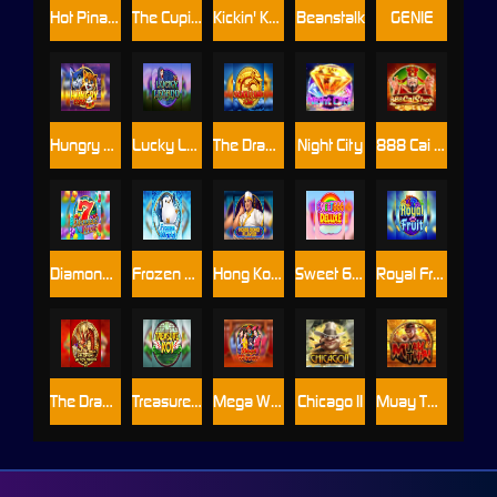
Hot Pinatas
The Cupids
Kickin' Kash
Beanstalk
GENIE
Hungry Cats
Lucky Legend
The Dragon Brings Wealth
Night City
888 Cai Shen
Diamond Fruit
Frozen World
Hong Kong Flavor
Sweet 666 Deluxe
Royal Fruit
The Dragon Brings Wealth 2
Treasure Koi
Mega Winner
Chicago II
Muay Thai