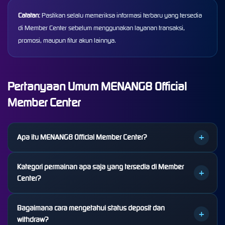
Catatan:
Pastikan selalu memeriksa informasi terbaru yang tersedia
di Member Center sebelum menggunakan layanan transaksi,
promosi, maupun fitur akun lainnya.
Pertanyaan Umum MENANG8 Official
Member Center
Apa itu MENANG8 Official Member Center?
Kategori permainan apa saja yang tersedia di Member
Center?
Bagaimana cara mengetahui status deposit dan
withdraw?