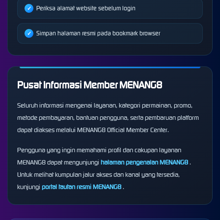
Periksa alamat website sebelum login
Simpan halaman resmi pada bookmark browser
Pusat Informasi Member MENANG8
Seluruh informasi mengenai layanan, kategori permainan, promo,
metode pembayaran, bantuan pengguna, serta pembaruan platform
dapat diakses melalui MENANG8 Official Member Center.
Pengguna yang ingin memahami profil dan cakupan layanan
MENANG8 dapat mengunjungi
halaman pengenalan MENANG8
.
Untuk melihat kumpulan jalur akses dan kanal yang tersedia,
kunjungi
portal tautan resmi MENANG8
.