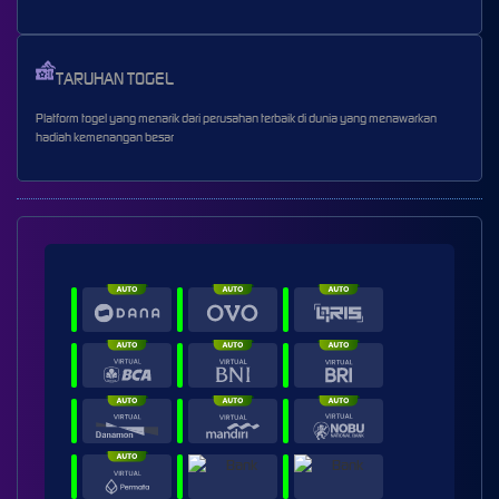
TARUHAN TOGEL
Platform togel yang menarik dari perusahan terbaik di dunia yang menawarkan
hadiah kemenangan besar