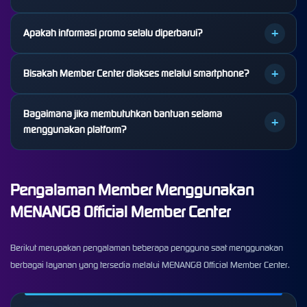
Apakah informasi promo selalu diperbarui?
Bisakah Member Center diakses melalui smartphone?
Bagaimana jika membutuhkan bantuan selama
menggunakan platform?
Pengalaman Member Menggunakan
MENANG8 Official Member Center
Berikut merupakan pengalaman beberapa pengguna saat menggunakan
berbagai layanan yang tersedia melalui MENANG8 Official Member Center.