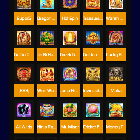
Super5
Dragon Koi
Hot Spin
Treasure House
Watah Master 2
Gu Gu Gu 2 M
Jin Bi Hui Huang
Greek Gods
Golden Dragon Club
Lucky Bats M
[888]
Won Won Won
Jump High 2
Invincible Elephant
Mafia
All Wilds
Ninja Raccoon
Mr. Miser
Cricket Fever
Money Tree