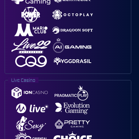
Live Casino