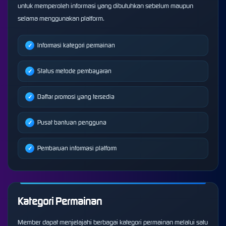
untuk memperoleh informasi yang dibutuhkan sebelum maupun
selama menggunakan platform.
Informasi kategori permainan
Status metode pembayaran
Daftar promosi yang tersedia
Pusat bantuan pengguna
Pembaruan informasi platform
Kategori Permainan
Member dapat menjelajahi berbagai kategori permainan melalui satu