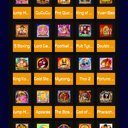
Jump Higher
GuGuGu
Fire Queen
King of Atlantis
Yuan Bao
5 Boxing
Lord Ganesha
Football Baby
Pub Tycoon
Double Happiness
King Kong Shake
Gold Stealer
Myeong-ryang
Thor 2
Fortune Dragon
Jump Higher Mobile
Apsaras
The Beast War
God of War M
Pharaoh's Gold