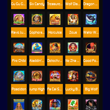
Gu Gu Gu 3
Six Candy
Treasure Bowl
Wolf Disco
Dragon Heart
Rave Jump 2
Gophers War
Hercules
Zeus
Water World
Fire Chibi
Aladdin's lamp
Detective Dee 2
Ne Zha Advent
Good Fortune
Poseidon
Jump High
Fa Cai Shen2
Lucky Boxes
Big Wolf