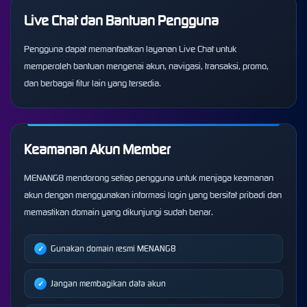
Live Chat dan Bantuan Pengguna
Pengguna dapat memanfaatkan layanan Live Chat untuk
memperoleh bantuan mengenai akun, navigasi, transaksi, promo,
dan berbagai fitur lain yang tersedia.
Keamanan Akun Member
MENANG8 mendorong setiap pengguna untuk menjaga keamanan
akun dengan menggunakan informasi login yang bersifat pribadi dan
memastikan domain yang dikunjungi sudah benar.
Gunakan domain resmi MENANG8
Jangan membagikan data akun