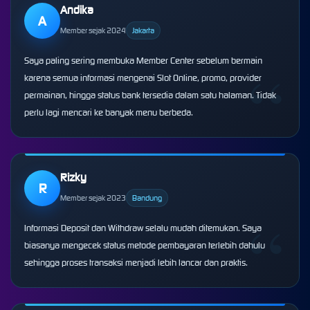
Andika
A
Member sejak 2024
Jakarta
Saya paling sering membuka Member Center sebelum bermain
karena semua informasi mengenai Slot Online, promo, provider
permainan, hingga status bank tersedia dalam satu halaman. Tidak
perlu lagi mencari ke banyak menu berbeda.
Rizky
R
Member sejak 2023
Bandung
Informasi Deposit dan Withdraw selalu mudah ditemukan. Saya
biasanya mengecek status metode pembayaran terlebih dahulu
sehingga proses transaksi menjadi lebih lancar dan praktis.