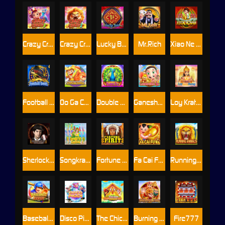
Crazy Crazy 3
Crazy Crazy 2
Lucky Bats
Mr.Rich
Xiao Ne Zha
Football Boots
Oo Ga Cha Ka
Double Fly
Ganesha Jr.
Loy Krathong
Sherlock Holmes
Songkran Festival
Fortune Spirits
Fa Cai Fu Wa
Running Animals
Baseball Fever
Disco Piggy
The Chicken House
Burning Xi-You
Fire777