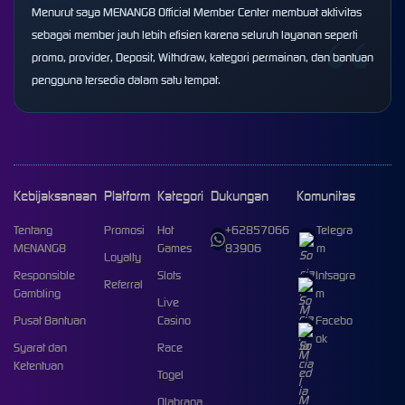
Menurut saya MENANG8 Official Member Center membuat aktivitas
sebagai member jauh lebih efisien karena seluruh layanan seperti
promo, provider, Deposit, Withdraw, kategori permainan, dan bantuan
pengguna tersedia dalam satu tempat.
Kebijaksanaan
Platform
Kategori
Dukungan
Komunitas
Tentang
Promosi
Hot
+62857066
Telegra
MENANG8
Games
83906
m
Loyalty
Responsible
Slots
Intsagra
Referral
Gambling
m
Live
Pusat Bantuan
Casino
Facebo
ok
Syarat dan
Race
Ketentuan
Togel
Olahraga