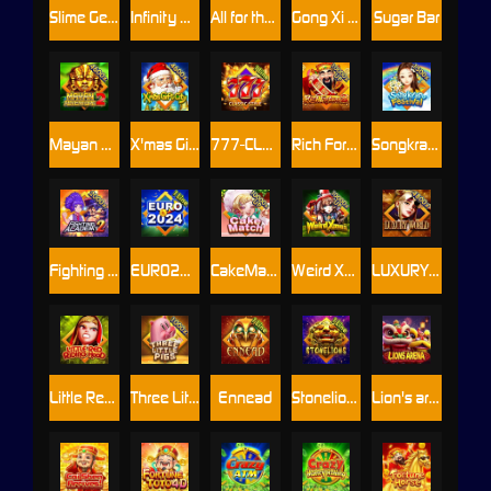
Slime Gem
Infinity Mining
All for the Winner
Gong Xi Fa Cai
Sugar Bar
Mayan Adventure2
X'mas Gift City
777-CLASSIC STYLE
Rich Fortune 2
Songkran Festival
Fighting Academy 2
EURO2024
CakeMatch
Weird Xmas
LUXURY WORLD
Little Red Riding Hood
Three Little Pigs
Ennead
Stonelions
Lion's area