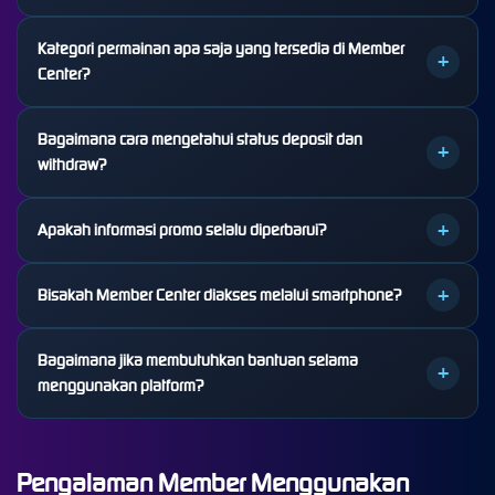
Kategori permainan apa saja yang tersedia di Member
Center?
Bagaimana cara mengetahui status deposit dan
withdraw?
Apakah informasi promo selalu diperbarui?
Bisakah Member Center diakses melalui smartphone?
Bagaimana jika membutuhkan bantuan selama
menggunakan platform?
Pengalaman Member Menggunakan