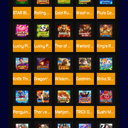
STAR Bingo
Rolling Panda
Gold Rush Party
Woof-woof Paradise
Pluto Gems
Lucky Piggy
Lucky Panda
Thor of Mars
Warlord Lu Bu
King's Return
Knife Throwing Show
Dragon's Expedition
Wilderness Lion
Goldmine Blast
Strike Storm
Penguin Smash
Thor vs Loki
Mahjong Gold 3
TRICK OR TREAT
Sushi Match