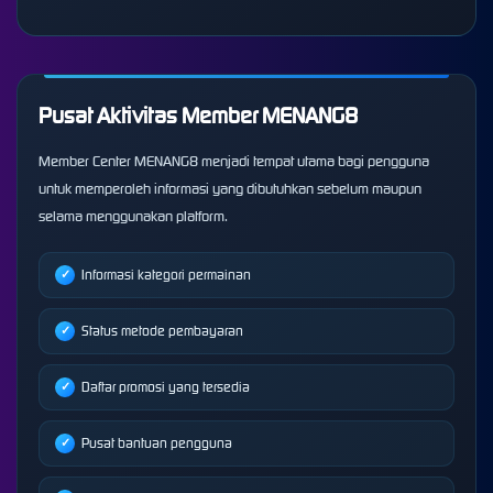
Pusat Aktivitas Member MENANG8
Member Center MENANG8 menjadi tempat utama bagi pengguna
untuk memperoleh informasi yang dibutuhkan sebelum maupun
selama menggunakan platform.
Informasi kategori permainan
Status metode pembayaran
Daftar promosi yang tersedia
Pusat bantuan pengguna