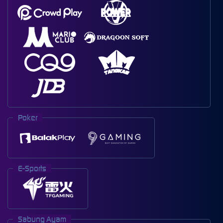
Poker
E-Sports
Sabung Ayam