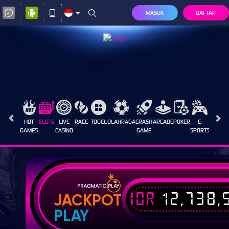
MASUK
DAFTAR
HOT
SLOTS
LIVE
RACE
TOGEL
OLAHRAGA
CRASH
ARCADE
POKER
E-
SABUN
GAMES
CASINO
GAME
SPORTS
AYAM
IDR
12,738,
JACKPOT
PLAY