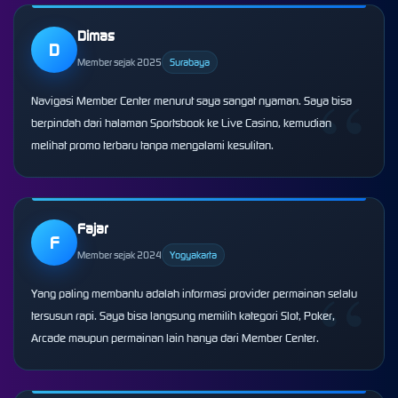
Dimas
D
Member sejak 2025
Surabaya
Navigasi Member Center menurut saya sangat nyaman. Saya bisa
berpindah dari halaman Sportsbook ke Live Casino, kemudian
melihat promo terbaru tanpa mengalami kesulitan.
Fajar
F
Member sejak 2024
Yogyakarta
Yang paling membantu adalah informasi provider permainan selalu
tersusun rapi. Saya bisa langsung memilih kategori Slot, Poker,
Arcade maupun permainan lain hanya dari Member Center.