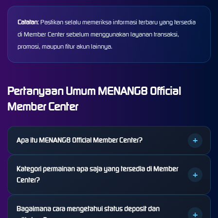
Catatan:
Pastikan selalu memeriksa informasi terbaru yang tersedia
di Member Center sebelum menggunakan layanan transaksi,
promosi, maupun fitur akun lainnya.
Pertanyaan Umum MENANG8 Official
Member Center
Apa itu MENANG8 Official Member Center?
Kategori permainan apa saja yang tersedia di Member
Center?
Bagaimana cara mengetahui status deposit dan