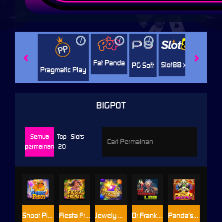
i
i
i
i
i
Facha
Fat Panda
Slot88 x PP
PG Soft
Pragmatic Play
BIGPOT
Semua
Top
Slots
permainan
20
Shoot Piggy
Fiesta Frenzy
Jewely Spin
Dr.Franken’s Lab
Panda’s Jackpot