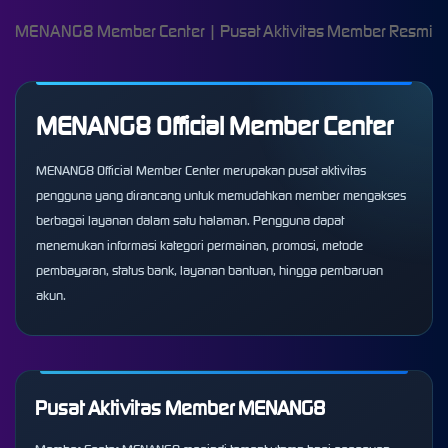
MENANG8 Member Center | Pusat Aktivitas Member Resmi
MENANG8 Official Member Center
MENANG8 Official Member Center merupakan pusat aktivitas
pengguna yang dirancang untuk memudahkan member mengakses
berbagai layanan dalam satu halaman. Pengguna dapat
menemukan informasi kategori permainan, promosi, metode
pembayaran, status bank, layanan bantuan, hingga pembaruan
akun.
Pusat Aktivitas Member MENANG8