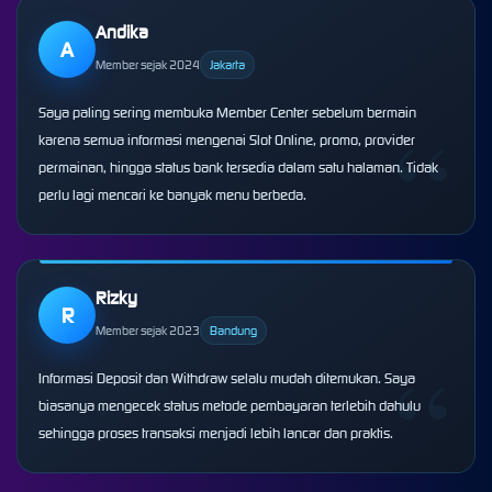
Andika
A
Member sejak 2024
Jakarta
Saya paling sering membuka Member Center sebelum bermain
karena semua informasi mengenai Slot Online, promo, provider
permainan, hingga status bank tersedia dalam satu halaman. Tidak
perlu lagi mencari ke banyak menu berbeda.
Rizky
R
Member sejak 2023
Bandung
Informasi Deposit dan Withdraw selalu mudah ditemukan. Saya
biasanya mengecek status metode pembayaran terlebih dahulu
sehingga proses transaksi menjadi lebih lancar dan praktis.