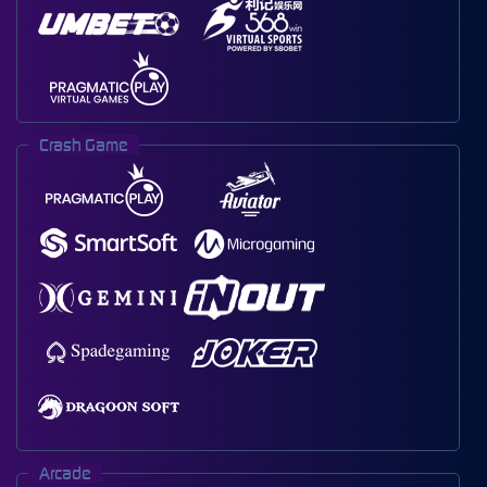
Crash Game
Arcade