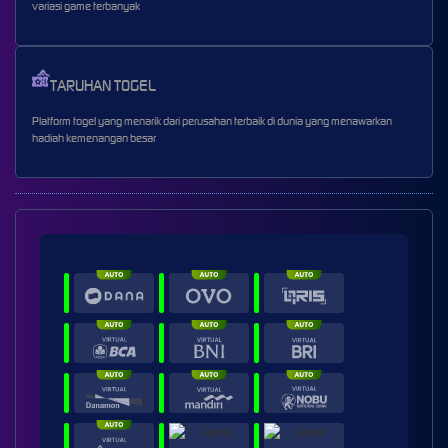
variasi game terbanyak
TARUHAN TOGEL
Platform togel yang menarik dari perusahan terbaik di dunia yang menawarkan
hadiah kemenangan besar