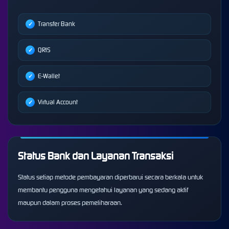
Transfer Bank
QRIS
E-Wallet
Virtual Account
Status Bank dan Layanan Transaksi
Status setiap metode pembayaran diperbarui secara berkala untuk
membantu pengguna mengetahui layanan yang sedang aktif
maupun dalam proses pemeliharaan.