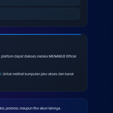
platform dapat diakses melalui MENANG8 Official
8
. Untuk melihat kumpulan jalur akses dan kanal
i, promosi, maupun fitur akun lainnya.