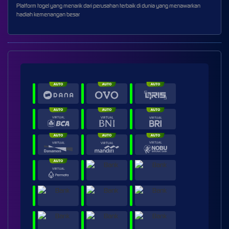
Platform togel yang menarik dari perusahan terbaik di dunia yang menawarkan
hadiah kemenangan besar