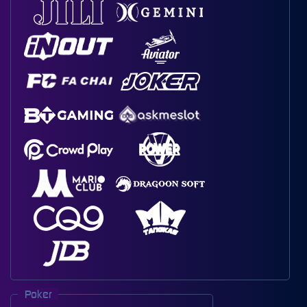
Poker