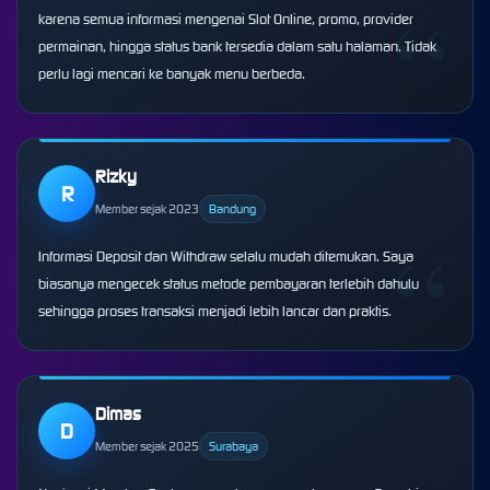
karena semua informasi mengenai Slot Online, promo, provider
permainan, hingga status bank tersedia dalam satu halaman. Tidak
perlu lagi mencari ke banyak menu berbeda.
Rizky
R
Member sejak 2023
Bandung
Informasi Deposit dan Withdraw selalu mudah ditemukan. Saya
biasanya mengecek status metode pembayaran terlebih dahulu
sehingga proses transaksi menjadi lebih lancar dan praktis.
Dimas
D
Member sejak 2025
Surabaya