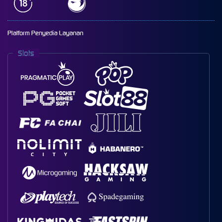
Platform Penyedia Layanan
Slots