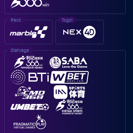
Race
Togel
Olahraga