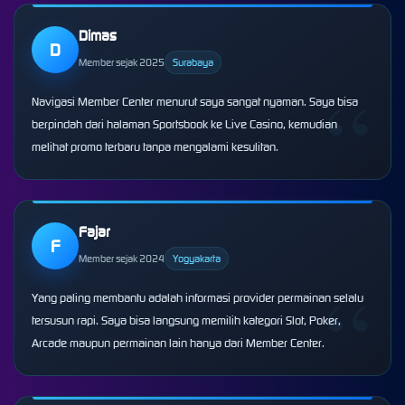
Dimas
D
Member sejak 2025
Surabaya
Navigasi Member Center menurut saya sangat nyaman. Saya bisa
berpindah dari halaman Sportsbook ke Live Casino, kemudian
melihat promo terbaru tanpa mengalami kesulitan.
Fajar
F
Member sejak 2024
Yogyakarta
Yang paling membantu adalah informasi provider permainan selalu
tersusun rapi. Saya bisa langsung memilih kategori Slot, Poker,
Arcade maupun permainan lain hanya dari Member Center.