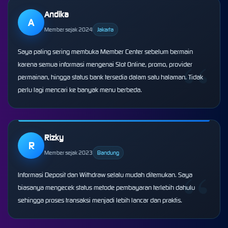
Andika
A
Member sejak 2024
Jakarta
Saya paling sering membuka Member Center sebelum bermain
karena semua informasi mengenai Slot Online, promo, provider
permainan, hingga status bank tersedia dalam satu halaman. Tidak
perlu lagi mencari ke banyak menu berbeda.
Rizky
R
Member sejak 2023
Bandung
Informasi Deposit dan Withdraw selalu mudah ditemukan. Saya
biasanya mengecek status metode pembayaran terlebih dahulu
sehingga proses transaksi menjadi lebih lancar dan praktis.