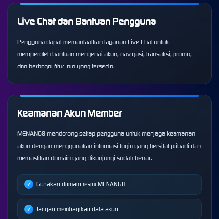
Live Chat dan Bantuan Pengguna
Pengguna dapat memanfaatkan layanan Live Chat untuk
memperoleh bantuan mengenai akun, navigasi, transaksi, promo,
dan berbagai fitur lain yang tersedia.
Keamanan Akun Member
MENANG8 mendorong setiap pengguna untuk menjaga keamanan
akun dengan menggunakan informasi login yang bersifat pribadi dan
memastikan domain yang dikunjungi sudah benar.
Gunakan domain resmi MENANG8
Jangan membagikan data akun