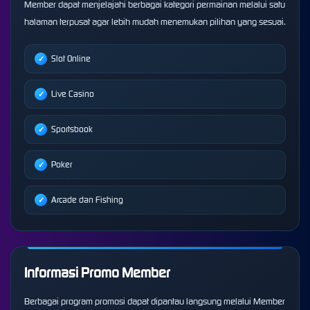
Member dapat menjelajahi berbagai kategori permainan melalui satu
halaman terpusat agar lebih mudah menemukan pilihan yang sesuai.
Slot Online
Live Casino
Sportsbook
Poker
Arcade dan Fishing
Informasi Promo Member
Berbagai program promosi dapat dipantau langsung melalui Member