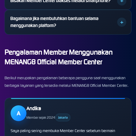
Bisakah Member Center diakses melalui smartphone?
Bagaimana jika membutuhkan bantuan selama
menggunakan platform?
Pengalaman Member Menggunakan
MENANG8 Official Member Center
Berikut merupakan pengalaman beberapa pengguna saat menggunakan
berbagai layanan yang tersedia melalui MENANG8 Official Member Center.
Andika
A
Member sejak 2024
Jakarta
Saya paling sering membuka Member Center sebelum bermain