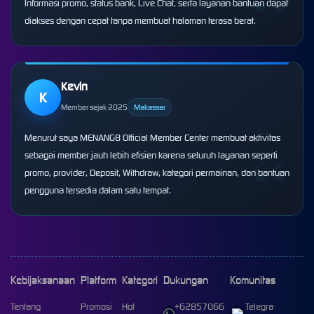
Informasi promo, status bank, Live Chat, serta layanan bantuan dapat
diakses dengan cepat tanpa membuat halaman terasa berat.
Kevin
K
Member sejak 2025
Makassar
Menurut saya MENANG8 Official Member Center membuat aktivitas
sebagai member jauh lebih efisien karena seluruh layanan seperti
promo, provider, Deposit, Withdraw, kategori permainan, dan bantuan
pengguna tersedia dalam satu tempat.
Kebijaksanaan
Platform
Kategori
Dukungan
Komunitas
Tentang
Promosi
Hot
+62857066
Telegra