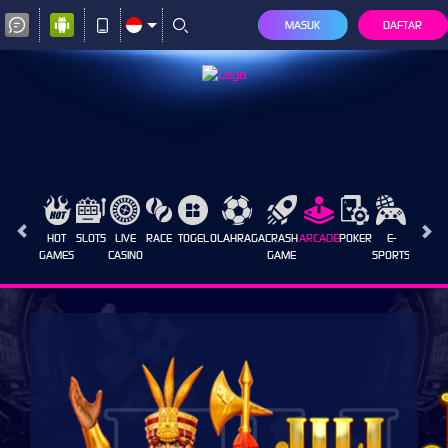
MASUK
DAFTAR
HOT
SLOTS
LIVE
RACE
TOGEL
OLAHRAGA
CRASH
ARCADE
POKER
E-
SABUN
GAMES
CASINO
GAME
SPORTS
AYAM