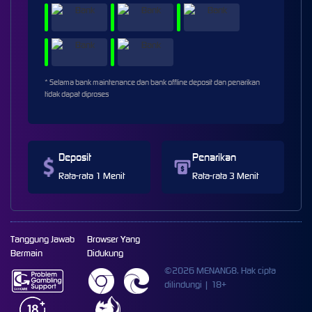
* Selama bank maintenance dan bank offline deposit dan penarikan
tidak dapat diproses
Deposit
Penarikan
Rata-rata 1 Menit
Rata-rata 3 Menit
Tanggung Jawab
Browser Yang
Bermain
Didukung
©2026 MENANG8. Hak cipta
dilindungi | 18+