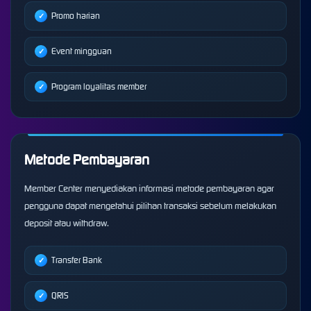
Promo harian
Event mingguan
Program loyalitas member
Metode Pembayaran
Member Center menyediakan informasi metode pembayaran agar
pengguna dapat mengetahui pilihan transaksi sebelum melakukan
deposit atau withdraw.
Transfer Bank
QRIS