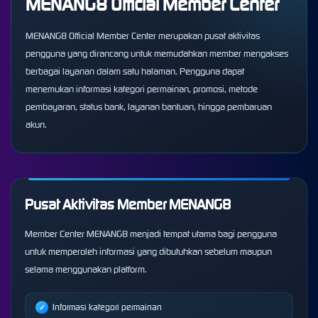
MENANG8 Official Member Center
MENANG8 Official Member Center merupakan pusat aktivitas
pengguna yang dirancang untuk memudahkan member mengakses
berbagai layanan dalam satu halaman. Pengguna dapat
menemukan informasi kategori permainan, promosi, metode
pembayaran, status bank, layanan bantuan, hingga pembaruan
akun.
Pusat Aktivitas Member MENANG8
Member Center MENANG8 menjadi tempat utama bagi pengguna
untuk memperoleh informasi yang dibutuhkan sebelum maupun
selama menggunakan platform.
Informasi kategori permainan