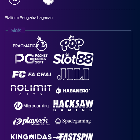
Platform Penyedia Layanan
Slots