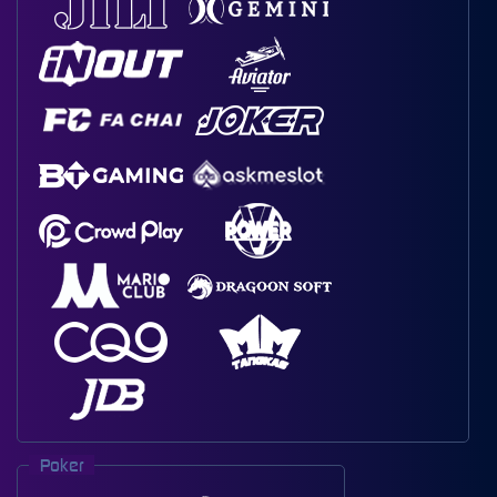
Poker