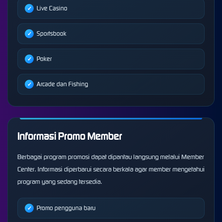
Live Casino
Sportsbook
Poker
Arcade dan Fishing
Informasi Promo Member
Berbagai program promosi dapat dipantau langsung melalui Member
Center. Informasi diperbarui secara berkala agar member mengetahui
program yang sedang tersedia.
Promo pengguna baru