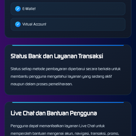
E-Wallet
Virtual Account
Status Bank dan Layanan Transaksi
Status setiap metode pembayaran diperbarui secara berkala untuk
membantu pengguna mengetahui layanan yang sedang aktif
maupun dalam proses pemeliharaan.
Live Chat dan Bantuan Pengguna
Pengguna dapat memanfaatkan layanan Live Chat untuk
memperoleh bantuan mengenai akun, navigasi, transaksi, promo,