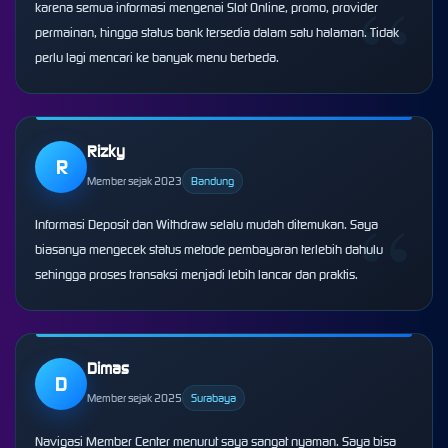
karena semua informasi mengenai Slot Online, promo, provider
permainan, hingga status bank tersedia dalam satu halaman. Tidak
perlu lagi mencari ke banyak menu berbeda.
Rizky
R
Member sejak 2023
Bandung
Informasi Deposit dan Withdraw selalu mudah ditemukan. Saya
biasanya mengecek status metode pembayaran terlebih dahulu
sehingga proses transaksi menjadi lebih lancar dan praktis.
Dimas
D
Member sejak 2025
Surabaya
Navigasi Member Center menurut saya sangat nyaman. Saya bisa