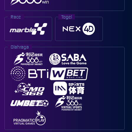
Race
Togel
Olahraga