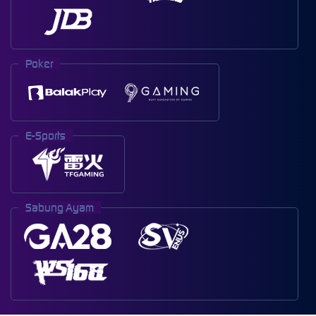
Poker
E-Sports
Sabung Ayam