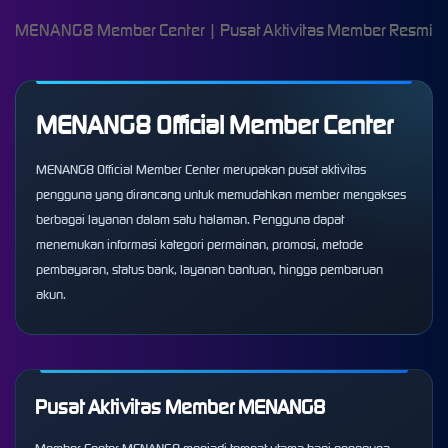
MENANG8 Member Center | Pusat Aktivitas Member Resmi
MENANG8 Official Member Center
MENANG8 Official Member Center merupakan pusat aktivitas
pengguna yang dirancang untuk memudahkan member mengakses
berbagai layanan dalam satu halaman. Pengguna dapat
menemukan informasi kategori permainan, promosi, metode
pembayaran, status bank, layanan bantuan, hingga pembaruan
akun.
Pusat Aktivitas Member MENANG8