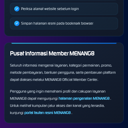
Periksa alamat website sebelum login
Simpan halaman resmi pada bookmark browser
Pusat Informasi Member MENANG8
Seluruh informasi mengenai layanan, kategori permainan, promo,
metode pembayaran, bantuan pengguna, serta pembaruan platform
dapat diakses melalui MENANG8 Official Member Center.
Pengguna yang ingin memahami profil dan cakupan layanan
MENANG8 dapat mengunjungi
halaman pengenalan MENANG8
.
Untuk melihat kumpulan jalur akses dan kanal yang tersedia,
kunjungi
portal tautan resmi MENANG8
.