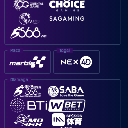
Race
Togel
Olahraga