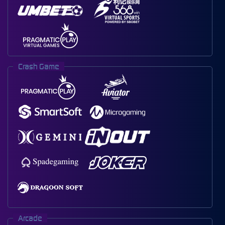
Crash Game
Arcade