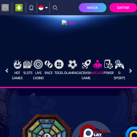
MASUK
DAFTAR
HOT
SLOTS
LIVE
RACE
TOGEL
OLAHRAGA
CRASH
ARCADE
POKER
E-
SABUN
GAMES
CASINO
GAME
SPORTS
AYAM