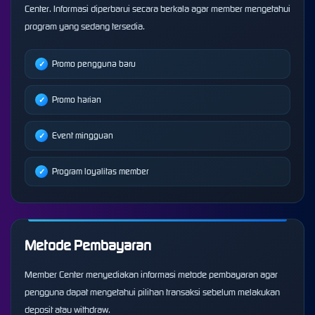
Center. Informasi diperbarui secara berkala agar member mengetahui
program yang sedang tersedia.
Promo pengguna baru
Promo harian
Event mingguan
Program loyalitas member
Metode Pembayaran
Member Center menyediakan informasi metode pembayaran agar
pengguna dapat mengetahui pilihan transaksi sebelum melakukan
deposit atau withdraw.