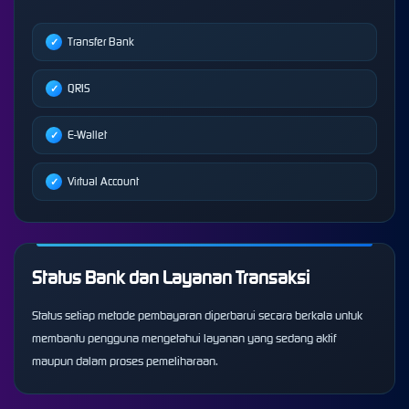
Transfer Bank
QRIS
E-Wallet
Virtual Account
Status Bank dan Layanan Transaksi
Status setiap metode pembayaran diperbarui secara berkala untuk
membantu pengguna mengetahui layanan yang sedang aktif
maupun dalam proses pemeliharaan.