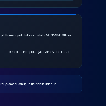
platform dapat diakses melalui MENANG8 Official
8
. Untuk melihat kumpulan jalur akses dan kanal
i, promosi, maupun fitur akun lainnya.