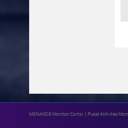
MENANG8 Member Center | Pusat Aktivitas Mem