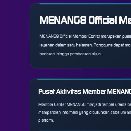
MENANG8 Official M
MENANG8 Official Member Center merupakan pusa
layanan dalam satu halaman. Pengguna dapat men
bantuan, hingga pembaruan akun.
Pusat Aktivitas Member MENAN
Member Center MENANG8 menjadi tempat utama b
memperoleh informasi yang dibutuhkan sebelum
platform.