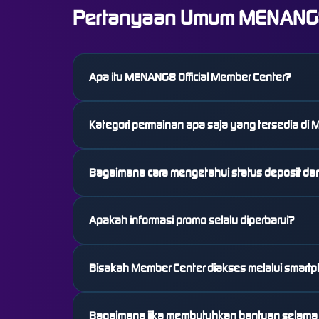
Pertanyaan Umum MENANG8 O
Apa itu MENANG8 Official Member Center?
Kategori permainan apa saja yang tersedia di
Bagaimana cara mengetahui status deposit da
Apakah informasi promo selalu diperbarui?
Bisakah Member Center diakses melalui smart
Bagaimana jika membutuhkan bantuan selama