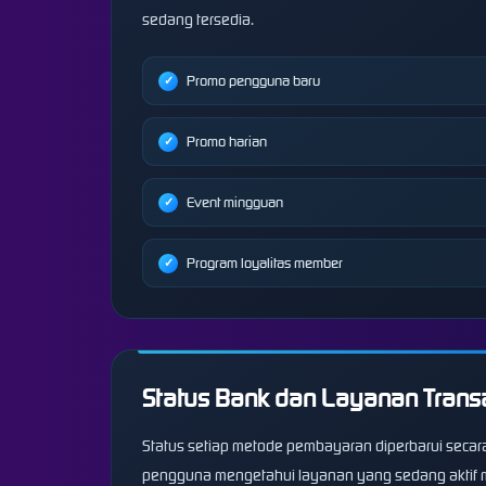
sedang tersedia.
Promo pengguna baru
Promo harian
Event mingguan
Program loyalitas member
Status Bank dan Layanan Trans
Status setiap metode pembayaran diperbarui seca
pengguna mengetahui layanan yang sedang aktif