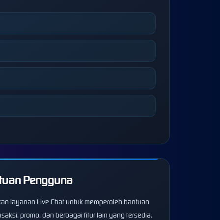
ntuan Pengguna
n layanan Live Chat untuk memperoleh bantuan
saksi, promo, dan berbagai fitur lain yang tersedia.