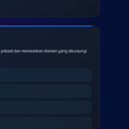
pribadi dan memastikan domain yang dikunjungi