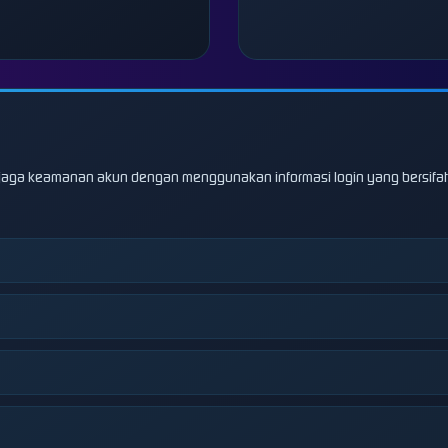
a keamanan akun dengan menggunakan informasi login yang bersifat 