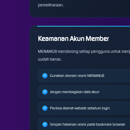
pemeliharaan.
Keamanan Akun Member
MENANG8 mendorong setiap pengguna untuk menjag
sudah benar.
Gunakan domain resmi MENANG8
Jangan membagikan data akun
Periksa alamat website sebelum login
Simpan halaman resmi pada bookmark browser