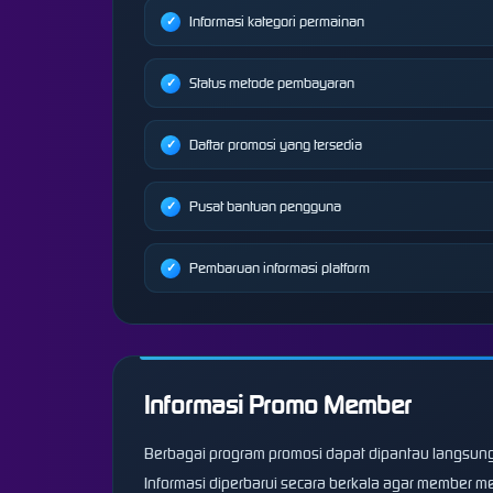
Informasi kategori permainan
Status metode pembayaran
Daftar promosi yang tersedia
Pusat bantuan pengguna
Pembaruan informasi platform
Informasi Promo Member
Berbagai program promosi dapat dipantau langsung
Informasi diperbarui secara berkala agar member 